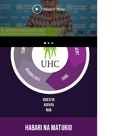
Watch Now
Video ya
kufafa
nua
Habari na Matukio