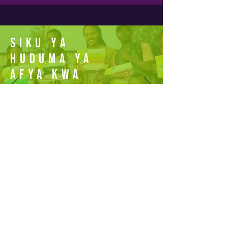
Siku ya
Huduma ya
Afya kwa
Wote: Tovuti
Rasmi
Jiunge na Kampeni
Inaendeshwa na The Access Challenge,
sekretarieti ya Kampeni ya One by One: Target