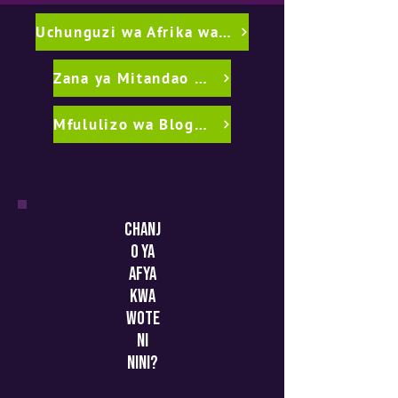
Uchunguzi wa Afrika wa UHC
Zana ya Mitandao ya Kijamii
Mfululizo wa Blogu ya UHC
chanj
o ya
afya
kwa
wote
ni
nini?