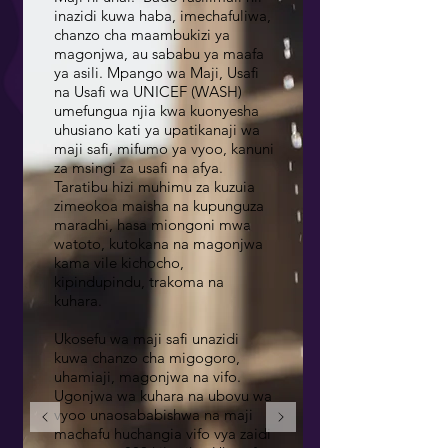
inazidi kuwa haba, imechafuliwa,
chanzo cha maambukizi ya
magonjwa, au sababu ya maafa
ya asili. Mpango wa Maji, Usafi
na Usafi wa UNICEF (WASH)
umefungua njia kwa kuonyesha
uhusiano kati ya upatikanaji wa
maji safi, mifumo ya vyoo, kanuni
za msingi za usafi na afya.
Taratibu hizi muhimu za kuzuia
zimeokoa maisha na kupunguza
maradhi, hasa miongoni mwa
watoto, kutokana na magonjwa
kama vile kichocho,
kipindupindu, trakoma na
kuhara.
Ukosefu wa maji safi unazidi
kuwa chanzo cha migogoro,
uhamiaji, magonjwa na vifo.
Ugonjwa wa kuhara na ubovu wa
vyoo unaosababishwa na maji
machafu huchangia vifo vya zaidi