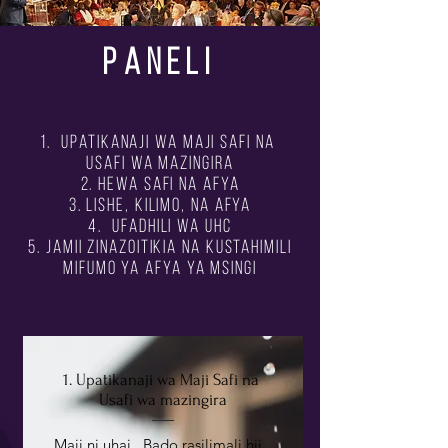
PANELI
1.
Upatikanaji wa Maji Safi na
Usafi wa mazingira
2. Hewa safi na afya
3. lishe, kilimo, na afya
4.
Ufadhili wa UHC
5. jamii zinazoitikia na kustahimili
mifumo ya afya ya msingi
1. Upatikanaji wa Maji Safi na
Usafi wa mazingira
Maji ni uhai.
Bado rasilimali hii