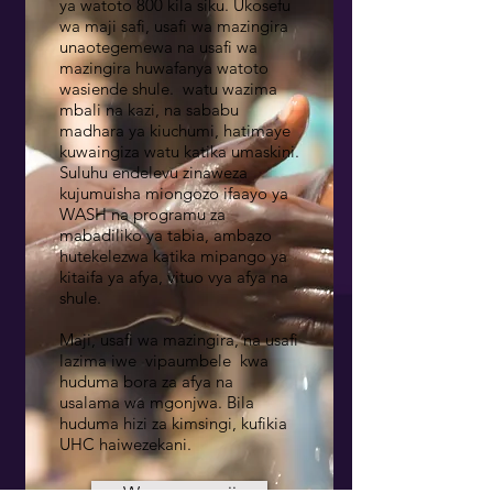
ya watoto 800 kila siku. Ukosefu
wa maji safi, usafi wa mazingira
unaotegemewa na usafi wa
mazingira huwafanya watoto
wasiende shule.
watu wazima
mbali na kazi, na sababu
madhara ya kiuchumi, hatimaye
kuwaingiza watu katika umaskini.
Suluhu endelevu zinaweza
kujumuisha miongozo ifaayo ya
WASH na programu za
mabadiliko ya tabia, ambazo
hutekelezwa katika mipango ya
kitaifa ya afya, vituo vya afya na
shule.
Maji, usafi wa mazingira, na usafi
lazima iwe
vipaumbele
kwa
huduma bora za afya na
usalama wa mgonjwa. Bila
huduma hizi za kimsingi, kufikia
UHC haiwezekani.
Wazungumzaji