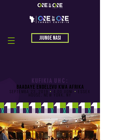
Jiunge nasi
KUFIKIA
UHC:
BAADAYE ENDELEVU KWA AFRIKA
SEPTEMBA 23, 2019
•
4:00 jioni
•
Essex
House, New York, NY